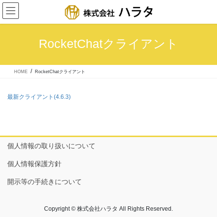
コ
ナ
ン
ビ
テ
ゲ
ン
ー
RocketChatクライアント
ツ
シ
へ
ョ
ス
ン
キ
に
RocketChatクライアント
HOME
ッ
移
プ
動
最新クライアント(4.6.3)
個人情報の取り扱いについて
個人情報保護方針
開示等の手続きについて
Copyright © 株式会社ハラタ All Rights Reserved.